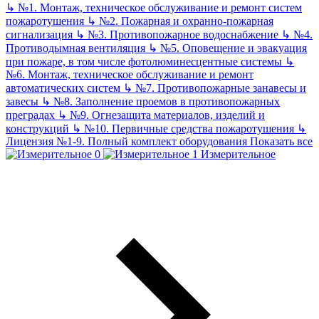
↳
№1. Монтаж, техническое обслуживание и ремонт систем
пожаротушения
↳
№2. Пожарная и охранно-пожарная
сигнализация
↳
№3. Противопожарное водоснабжение
↳
№4.
Противодымная вентиляция
↳
№5. Оповещение и эвакуация
при пожаре, в том числе фотолюминесцентные системы
↳
№6. Монтаж, техническое обслуживание и ремонт
автоматических систем
↳
№7. Противопожарные занавесы и
завесы
↳
№8. Заполнение проемов в противопожарных
преградах
↳
№9. Огнезащита материалов, изделий и
конструкций
↳
№10. Первичные средства пожаротушения
↳
Лицензия №1-9. Полный комплект оборудования
Показать все
Измерительное