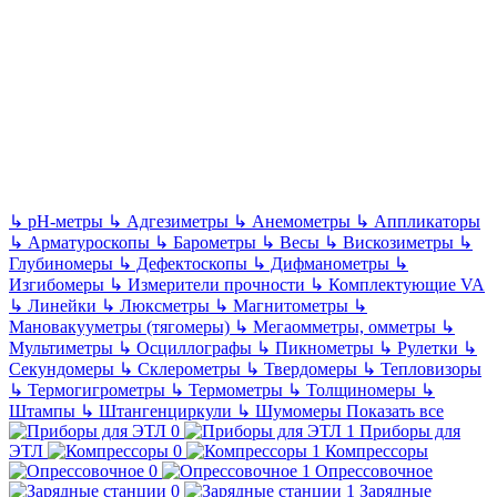
↳
pH-метры
↳
Адгезиметры
↳
Анемометры
↳
Аппликаторы
↳
Арматуроскопы
↳
Барометры
↳
Весы
↳
Вискозиметры
↳
Глубиномеры
↳
Дефектоскопы
↳
Дифманометры
↳
Изгибомеры
↳
Измерители прочности
↳
Комплектующие VA
↳
Линейки
↳
Люксметры
↳
Магнитометры
↳
Мановакууметры (тягомеры)
↳
Мегаомметры, омметры
↳
Мультиметры
↳
Осциллографы
↳
Пикнометры
↳
Рулетки
↳
Секундомеры
↳
Склерометры
↳
Твердомеры
↳
Тепловизоры
↳
Термогигрометры
↳
Термометры
↳
Толщиномеры
↳
Штампы
↳
Штангенциркули
↳
Шумомеры
Показать все
Приборы для
ЭТЛ
Компрессоры
Опрессовочное
Зарядные