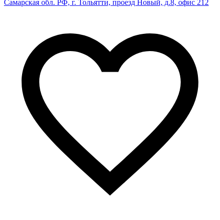
Самарская обл. РФ, г. Тольятти, проезд Новый, д.8, офис 212