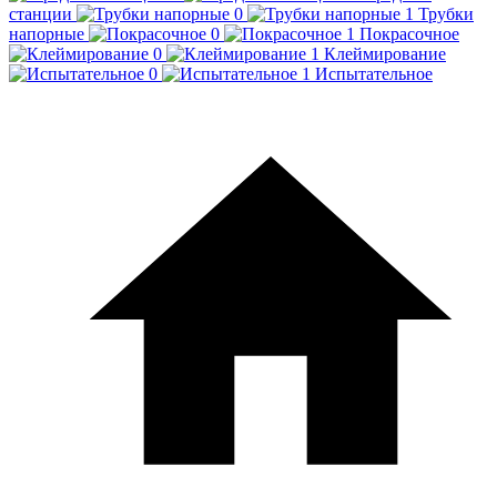
станции
Трубки
напорные
Покрасочное
Клеймирование
Испытательное