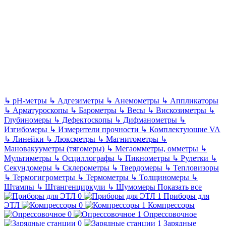
↳
pH-метры
↳
Адгезиметры
↳
Анемометры
↳
Аппликаторы
↳
Арматуроскопы
↳
Барометры
↳
Весы
↳
Вискозиметры
↳
Глубиномеры
↳
Дефектоскопы
↳
Дифманометры
↳
Изгибомеры
↳
Измерители прочности
↳
Комплектующие VA
↳
Линейки
↳
Люксметры
↳
Магнитометры
↳
Мановакууметры (тягомеры)
↳
Мегаомметры, омметры
↳
Мультиметры
↳
Осциллографы
↳
Пикнометры
↳
Рулетки
↳
Секундомеры
↳
Склерометры
↳
Твердомеры
↳
Тепловизоры
↳
Термогигрометры
↳
Термометры
↳
Толщиномеры
↳
Штампы
↳
Штангенциркули
↳
Шумомеры
Показать все
Приборы для
ЭТЛ
Компрессоры
Опрессовочное
Зарядные