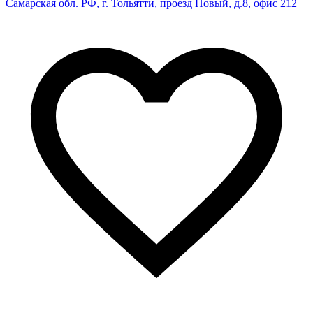
Самарская обл. РФ, г. Тольятти, проезд Новый, д.8, офис 212