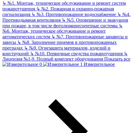
↳
№1. Монтаж, техническое обслуживание и ремонт систем
пожаротушения
↳
№2. Пожарная и охранно-пожарная
сигнализация
↳
№3. Противопожарное водоснабжение
↳
№4.
Противодымная вентиляция
↳
№5. Оповещение и эвакуация
при пожаре, в том числе фотолюминесцентные системы
↳
№6. Монтаж, техническое обслуживание и ремонт
автоматических систем
↳
№7. Противопожарные занавесы и
завесы
↳
№8. Заполнение проемов в противопожарных
преградах
↳
№9. Огнезащита материалов, изделий и
конструкций
↳
№10. Первичные средства пожаротушения
↳
Лицензия №1-9. Полный комплект оборудования
Показать все
Измерительное