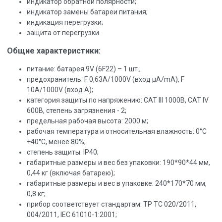
индикатор обратной полярности;
индикатор замены батареи питания;
индикация перегрузки;
защита от перегрузки.
Общие характеристики:
питание: батарея 9V (6F22) – 1 шт.;
предохранитель: F 0,63А/1000V (вход µА/mА), F
10А/1000V (вход А);
категория защиты по напряжению: САТ III 1000В, САТ IV
600В, степень загрязнения - 2;
предельная рабочая высота: 2000 м;
рабочая температура и относительная влажность: 0°C
+40°C, менее 80%;
степень защиты: IP40;
габаритные размеры и вес без упаковки: 190*90*44 мм,
0,44 кг (включая батарею);
габаритные размеры и вес в упаковке: 240*170*70 мм,
0,8 кг;
прибор соответствует стандартам: ТР ТС 020/2011,
004/2011, IEC 61010-1:2001;