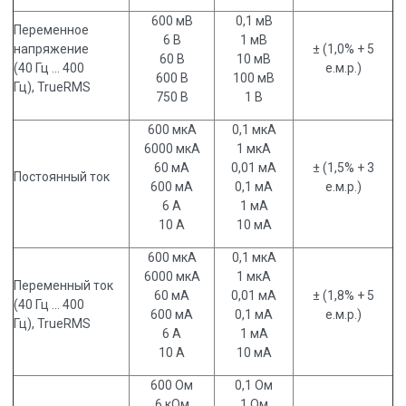
600 мВ
0,1 мВ
Переменное
6 В
1 мВ
напряжение
± (1,0% + 5
60 В
10 мВ
(40 Гц … 400
е.м.р.)
600 В
100 мВ
Гц), TrueRMS
750 В
1 В
600 мкА
0,1 мкА
6000 мкА
1 мкА
60 мА
0,01 мА
± (1,5% + 3
Постоянный ток
600 мА
0,1 мА
е.м.р.)
6 А
1 мА
10 А
10 мА
600 мкА
0,1 мкА
6000 мкА
1 мкА
Переменный ток
60 мА
0,01 мА
± (1,8% + 5
(40 Гц … 400
600 мА
0,1 мА
е.м.р.)
Гц), TrueRMS
6 А
1 мА
10 А
10 мА
600 Ом
0,1 Ом
6 кОм
1 Ом