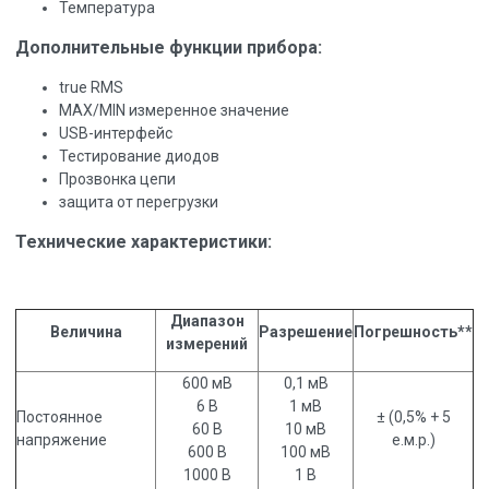
Температура
Дополнительные функции прибора:
true RMS
MAX/MIN измеренное значение
USB-интерфейс
Тестирование диодов
Прозвонка цепи
защита от перегрузки
Технические характеристики:
Диапазон
Величина
Разрешение
Погрешность**
измерений
600 мВ
0,1 мВ
6 В
1 мВ
Постоянное
± (0,5% + 5
60 В
10 мВ
напряжение
е.м.р.)
600 В
100 мВ
1000 В
1 В