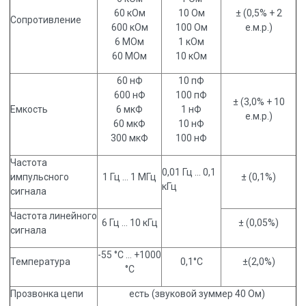
60 кОм
10 Ом
± (0,5% + 2
Сопротивление
600 кОм
100 Ом
е.м.р.)
6 МОм
1 кОм
60 МОм
10 кОм
60 нФ
10 пФ
600 нФ
100 пФ
± (3,0% + 10
Емкость
6 мкФ
1 нФ
е.м.р.)
60 мкФ
10 нФ
300 мкФ
100 нФ
Частота
0,01 Гц ... 0,1
импульсного
1 Гц … 1 МГц
± (0,1%)
кГц
сигнала
Частота линейного
6 Гц … 10 кГц
± (0,05%)
сигнала
-55 °C … +1000
Температура
0,1°С
±(2,0%)
°C
Прозвонка цепи
есть (звуковой зуммер 40 Ом)