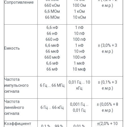
Сопротивление
660 кОм
100 Ом
е.м.р.)
6,6 МОм
1 кОм
66 МОм
10 кОм
6,6 нФ
1 пФ
66 нФ
10 пФ
660 нФ
100 пФ
6,6 мкФ
1 нФ
± (3,0% + 3
Емкость
66 мкФ
10 нФ
е.м.р.)
660 мкФ
100 нФ
6,6 мФ
1 мкФ
66 мФ
10 мкф
Частота
0,01 Гц … 10
± (0,1% + 3
импульсного
6 Гц … 66 МГц
кГц
е.м.р.)
сигнала
Частота
0,001 Гц ...
± (0,05% + 8
линейного
6 Гц … 66 кГц
0,01 Гц
е.м.р.)
сигнала
Коэффициент
±(2,0% + 10
0,1 % … 99 %
0,01 %