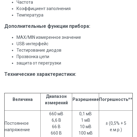
Частота
Коэффициент заполнения
Температура
Дополнительные функции прибора:
MAX/MIN измеренное значение
USB-интерфейс
Тестирование диодов
Прозвонка цепи
защита от перегрузки
Технические характеристики:
Диапазон
Величина
Разрешение
Погрешность**
измерений
660 мВ
0,1 мВ
6,6 В
1 мВ
Постоянное
± (0,5% + 5
66 В
10 мВ
напряжение
е.м.р.)
660 В
100 мВ