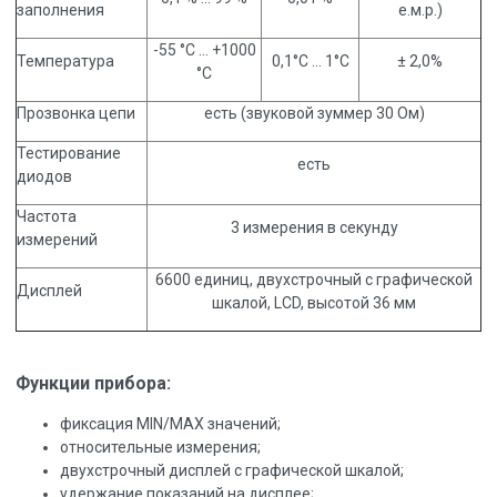
заполнения
е.м.р.)
-55 °C … +1000
Температура
0,1°C … 1°C
± 2,0%
°C
Прозвонка цепи
есть (звуковой зуммер 30 Ом)
Тестирование
есть
диодов
Частота
3 измерения в секунду
измерений
6600 единиц, двухстрочный с графической
Дисплей
шкалой, LCD, высотой 36 мм
Функции прибора:
фиксация MIN/MAX значений;
относительные измерения;
двухстрочный дисплей с графической шкалой;
удержание показаний на дисплее;