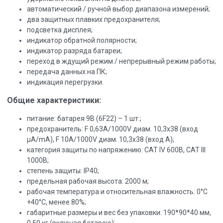
автоматический / ручной выбор диапазона измерений;
два защитных плавких предохранителя;
подсветка дисплея;
индикатор обратной полярности;
индикатор разряда батареи;
переход в ждущий режим / непрерывный режим работы;
передача данных на ПК;
индикация перегрузки.
Общие характеристики:
питание: батарея 9В (6F22) – 1 шт.;
предохранитель: F 0,63А/1000V диам. 10,3х38 (вход
µА/mА), F 10А/1000V диам. 10,3х38 (вход А);
категория защиты по напряжению: САТ IV 600В, САТ III
1000В;
степень защиты: IP40;
предельная рабочая высота: 2000 м;
рабочая температура и относительная влажность: 0°C
+40°C, менее 80%;
габаритные размеры и вес без упаковки: 190*90*40 мм,