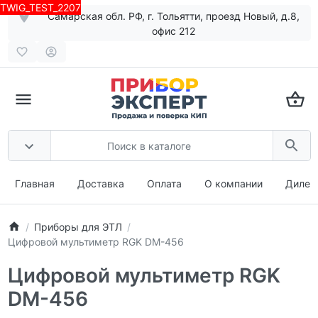
TWIG_TEST_2207
Самарская обл. РФ, г. Тольятти, проезд Новый, д.8,
офис 212
Главная
Доставка
Оплата
О компании
Дилер
Приборы для ЭТЛ
Цифровой мультиметр RGK DM-456
Цифровой мультиметр RGK
DM-456