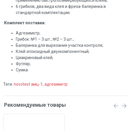
применению быстрополимеризующихся клеев;
6 грибков, два вида клея и фреза-балеринка в
стандартной комплектации.
Комплект поставки:
Адгезиметр;
Грибок: №1 – 3 шт., №2 – 3 шт.;
Балеринка для вырезания участка контроля;
Клей эпоксидный двухкомпонентный;
Циакриновый клей;
Футляр;
Сумка.
Теги:
novotest амц-1
,
адгезиметр
Рекомендуемые товары