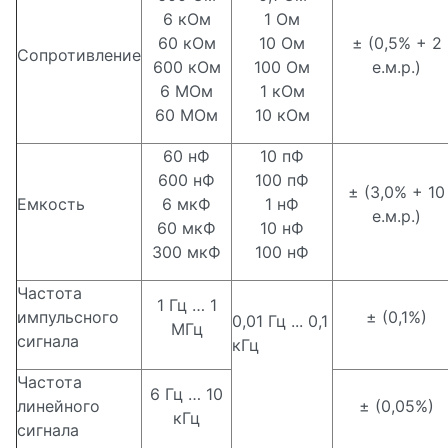
6 кОм
1 Ом
60 кОм
10 Ом
± (0,5% + 2
Сопротивление
600 кОм
100 Ом
е.м.р.)
6 МОм
1 кОм
60 МОм
10 кОм
60 нФ
10 пФ
600 нФ
100 пФ
± (3,0% + 10
Емкость
6 мкФ
1 нФ
е.м.р.)
60 мкФ
10 нФ
300 мкФ
100 нФ
Частота
1 Гц … 1
импульсного
± (0,1%)
0,01 Гц ... 0,1
МГц
сигнала
кГц
Частота
6 Гц … 10
линейного
± (0,05%)
кГц
сигнала