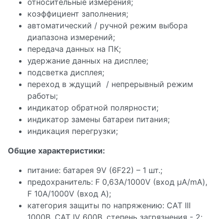
относительные измерения;
коэффициент заполнения;
автоматический / ручной режим выбора
диапазона измерений;
передача данных на ПК;
удержание данных на дисплее;
подсветка дисплея;
переход в ждущий / непрерывный режим
работы;
индикатор обратной полярности;
индикатор замены батареи питания;
индикация перегрузки;
Общие характеристики:
питание: батарея 9V (6F22) – 1 шт.;
предохранитель: F 0,63А/1000V (вход µА/mА),
F 10А/1000V (вход А);
категория защиты по напряжению: САТ III
1000В, САТ IV 600В, степень загрязнения - 2;