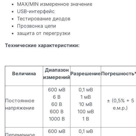
MAX/MIN измеренное значение
USB-интерфейс
Тестирование диодов
Прозвонка цепи
защита от перегрузки
Технические характеристики:
Диапазон
Величина
Разрешение
Погрешность
измерений
600 мВ
0,1 мВ
6 В
1 мВ
Постоянное
± (0,5% + 5
60 В
10 мВ
напряжение
е.м.р.)
600 В
100 мВ
1000 В
1 В
600 мВ
0,1 мВ
Переменное