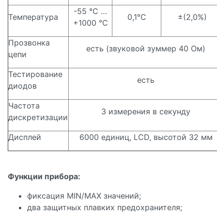
-55 °C …
Температура
0,1°С
±(2,0%)
+1000 °C
Прозвонка
есть (звуковой зуммер 40 Ом)
цепи
Тестирование
есть
диодов
Частота
3 измерения в секунду
дискретизации
Дисплей
6000 единиц, LCD, высотой 32 мм
Функции прибора:
фиксация MIN/MAX значений;
два защитных плавких предохранителя;