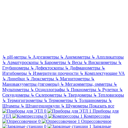
↳
pH-метры
↳
Адгезиметры
↳
Анемометры
↳
Аппликаторы
↳
Арматуроскопы
↳
Барометры
↳
Весы
↳
Вискозиметры
↳
Глубиномеры
↳
Дефектоскопы
↳
Дифманометры
↳
Изгибомеры
↳
Измерители прочности
↳
Комплектующие VA
↳
Линейки
↳
Люксметры
↳
Магнитометры
↳
Мановакууметры (тягомеры)
↳
Мегаомметры, омметры
↳
Мультиметры
↳
Осциллографы
↳
Пикнометры
↳
Рулетки
↳
Секундомеры
↳
Склерометры
↳
Твердомеры
↳
Тепловизоры
↳
Термогигрометры
↳
Термометры
↳
Толщиномеры
↳
Штампы
↳
Штангенциркули
↳
Шумомеры
Показать все
Приборы для
ЭТЛ
Компрессоры
Опрессовочное
Зарядные