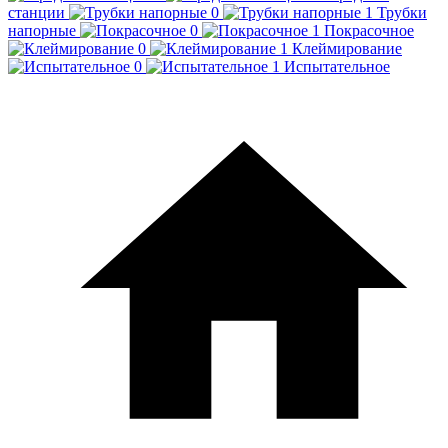
станции
Трубки
напорные
Покрасочное
Клеймирование
Испытательное