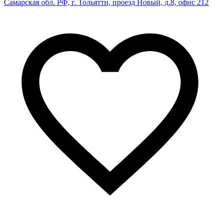
Самарская обл. РФ, г. Тольятти, проезд Новый, д.8, офис 212