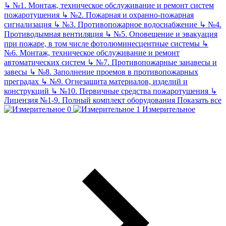
↳
№1. Монтаж, техническое обслуживание и ремонт систем
пожаротушения
↳
№2. Пожарная и охранно-пожарная
сигнализация
↳
№3. Противопожарное водоснабжение
↳
№4.
Противодымная вентиляция
↳
№5. Оповещение и эвакуация
при пожаре, в том числе фотолюминесцентные системы
↳
№6. Монтаж, техническое обслуживание и ремонт
автоматических систем
↳
№7. Противопожарные занавесы и
завесы
↳
№8. Заполнение проемов в противопожарных
преградах
↳
№9. Огнезащита материалов, изделий и
конструкций
↳
№10. Первичные средства пожаротушения
↳
Лицензия №1-9. Полный комплект оборудования
Показать все
Измерительное